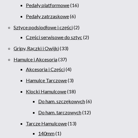
Pedały platformowe
16
Pedały zatrzaskowe
6
Sztyce podsiodłowe i części
2
Części serwisowe do sztyc
2
Gripy, Rączki i Owijki
33
Hamulce i Akcesoria
37
Akcesoria i Części
4
Hamulce Tarczowe
3
Klocki Hamulcowe
18
Do ham. szczękowych
6
Do ham. tarczowych
12
Tarcze Hamulcowe
13
140mm
1