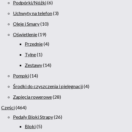
Podpórki/Nóżki
6
Uchwyty na telefon
3
Oleje i Smary
10
Oświetlenie
19
Przednie
4
Tylne
1
Zestawy
14
Pompki
14
Środki do czyszczenia i pielęgnacji
4
Zapięcia rowerowe
28
Części
464
Pedały Bloki Strapy
26
Bloki
5