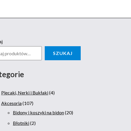
aj
SZUKAJ
tegorie
Plecaki, Nerki i Bukłaki
4
Akcesoria
107
Bidony i koszyki na bidon
20
Błotniki
2