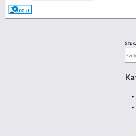
0,00
zł
Szuk
Ka