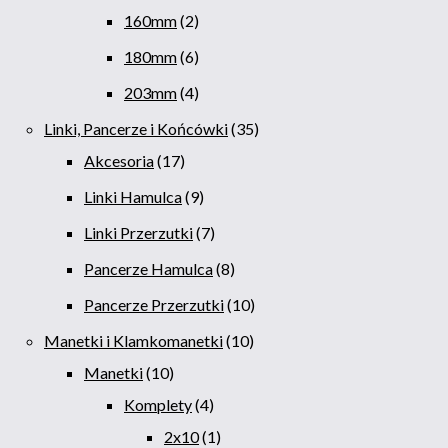
160mm
2
180mm
6
203mm
4
Linki, Pancerze i Końcówki
35
Akcesoria
17
Linki Hamulca
9
Linki Przerzutki
7
Pancerze Hamulca
8
Pancerze Przerzutki
10
Manetki i Klamkomanetki
10
Manetki
10
Komplety
4
2x10
1