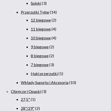
Spinki
3
Przerzutki Tylne
14
12 biegowe
2
11 biegowe
4
10 biegowe
4
9 biegowe
2
8 biegowe
2
7 biegowe
3
Haki przerzutki
1
Wkłady Suportu i Akcesoria
10
Obręcze i Opaski
3
27,5"
1
28"/29"
2