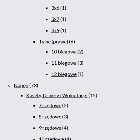
3x6
1
3x7
1
3x9
1
Tylne (prawe)
6
10 biegowa
2
11 biegowa
3
12 biegowe
1
Napęd
73
Kasety, Drivery i Wolnobiegi
15
7 rzędowe
2
8 rzędowe
3
9 rzędowe
4
10 rzędowe
4