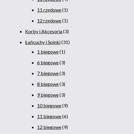
11 rzędowe
1
12 rzędowe
1
Korby i Akcesoria
3
Łańcuchy i Spinki
31
1 biegowe
1
6 biegowe
3
7 biegowe
3
8 biegowe
3
9 biegowe
3
10 biegowe
9
11 biegowe
6
12 biegowe
9